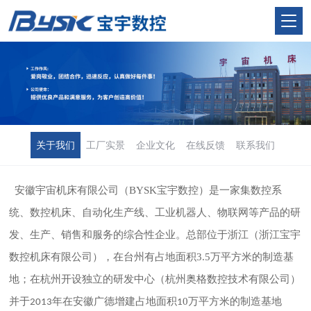
关于我们
工厂实景
企业文化
在线反馈
联系我们
安徽宇宙机床有限公司（
BYSK
宝宇数控
）
是一家集数控系
统、数控机床、自动化生产线、工业机器人、物联网等产品的研
发、生产、销售和服务的综合性企业。总部位于浙江（浙江宝宇
数控机床有限公司），在台州有占地面积
3.5
万平方米的制造基
地；在杭州开设独立的研发中心（杭州奥格数控技术有限公司）
并于
年在安徽广德增建占地面积
0
万平方米的制造基地
2013
1