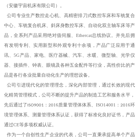
（安徽宇宙机床有限公司）。
公司专业生产数控走心机、
高精密
排刀式数控车床和车铣复合
中心、车铣复合机床、
斜床身数控车床、
自动化双主轴车床等产
品
，全系列产品采用绝对值伺服、
Ethercat
总线协议。并先后拥
有发明专利、实用新型和外观专利十余项，
产品广泛应用于通
讯、
5G
产品、
家电、医疗器械、汽车、水暖、微型轴、光学仪
器、接插件、钟表、眼镜及各种五金配件等行业，高性价比的产
品是各行各业批量自动化生产的理想设备。
公司引进现代化的管理理念，深化内部管理，通过长效的现代
化精简管理模式，公司不断的提升产品的制造工艺和服务水平，
先后通过了
：
16
质量管理体体系、
ISO14001
：
16
环
ISO9001
20
20
境管理体系、测量管理体系认证，获得了标准化良好证书，产品
通过
CE
等多项权威认证
。
作为一个自创性生产企业的代表，公司一直秉承提高单个产品