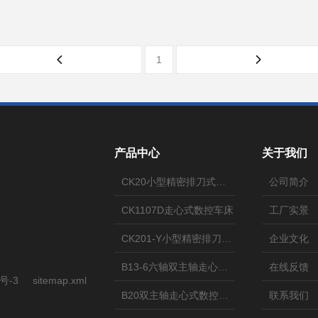
1
产品中心
关于我们
CK20小型精密排刀式数控车床
公司简介
CK1107D走心式数控车床
工厂实景
CK201-Y小型精密排刀式数控车床
企业文化
B13-6六轴双主轴走心式数控车床
在线反馈
号-3
sitemap.xml
B20双主轴走心式数控车床
联系我们