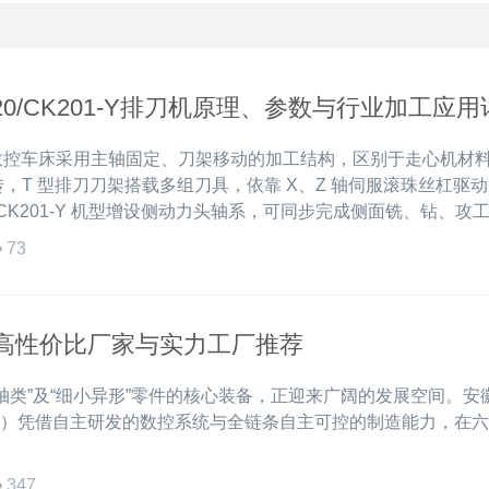
20/CK201-Y排刀机原理、参数与行业加工应用
式数控车床采用主轴固定、刀架移动的加工结构，区别于走心机材
，T 型排刀刀架搭载多组刀具，依靠 X、Z 轴伺服滚珠丝杠驱
 CK201-Y 机型增设侧动力头轴系，可同步完成侧面铣、钻、攻
73
机高性价比厂家与实力工厂推荐
轴类”及“细小异形”零件的核心装备，正迎来广阔的发展空间。安
控）凭借自主研发的数控系统与全链条自主可控的制造能力，在
347