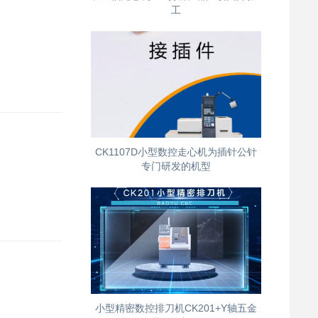
工
CK1107D小型数控走心机为插针公针
专门研发的机型
小型精密数控排刀机CK201+Y轴五金