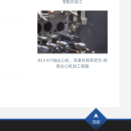
零配件加工
B13-6六轴走心机，质量价格双把关,精
密走心机加工视频