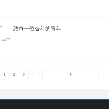
行——致每一位奋斗的青年
4477
...
1
2
3
4