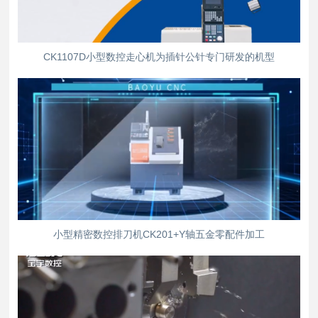
CK1107D小型数控走心机为插针公针专门研发的机型
小型精密数控排刀机CK201+Y轴五金零配件加工