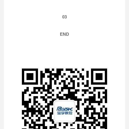
0
3
END