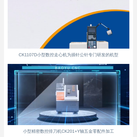
CK1107D小型数控走心机为插针公针专门研发的机型
小型精密数控排刀机CK201+Y轴五金零配件加工