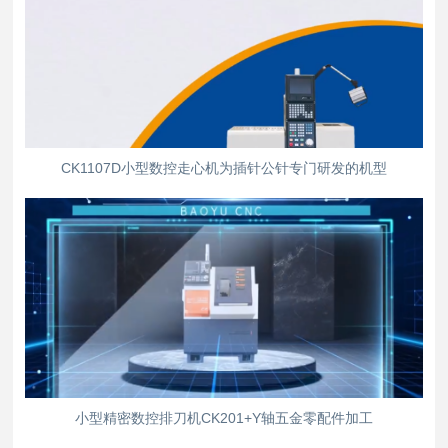
CK1107D小型数控走心机为插针公针专门研发的机型
小型精密数控排刀机CK201+Y轴五金零配件加工