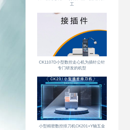
工
CK1107D小型数控走心机为插针公针
专门研发的机型
小型精密数控排刀机CK201+Y轴五金