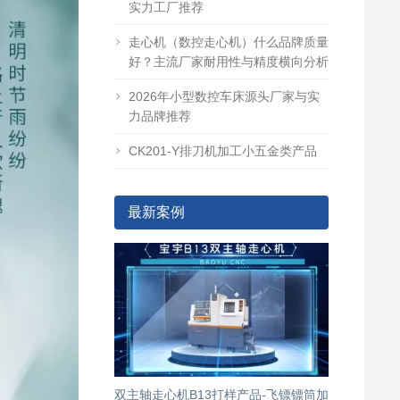
实力工厂推荐
走心机（数控走心机）什么品牌质量
好？主流厂家耐用性与精度横向分析
2026年小型数控车床源头厂家与实
力品牌推荐
CK201-Y排刀机加工小五金类产品
最新案例
双主轴走心机B13打样产品-飞镖镖筒加