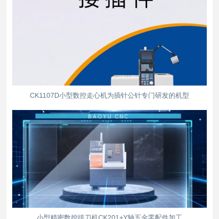
CK1107D小型数控走心机为插针公针专门研发的机型
小型精密数控排刀机CK201+Y轴五金零配件加工