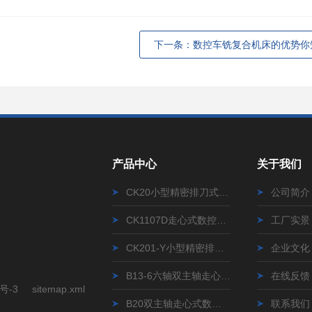
下一条：数控车铣复合机床的优势你
产品中心
关于我们
CK20小型精密排刀式数控车床
公司简介
CK1107D走心式数控车床
工厂实景
CK201-Y小型精密排刀式数控车床
企业文化
B13-6六轴双主轴走心式数控车床
在线反馈
号-3
sitemap.xml
B20双主轴走心式数控车床
联系我们