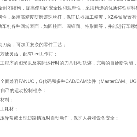
全封闭结构，提高使用的安全性和观摩性，采用精选的优质铸铁材料
钢性，采用高精度研磨滚珠丝杆，保证机器加工精度，XZ各轴配置有
动车削各种回转表面，如圆柱面、圆锥面、特形面等，并能进行车螺
动刀架，可加工复杂的零件工艺；
便灵活，配有Led工作灯；
工程序的图形以及实际运行时的刀具移动轨迹，完善的自诊断功能
容FANUC，G代码和多种CAD/CAM软件（MasterCAM、UG
发自己的运动控制程序；
等材料；
工耗材；
压异常或出现短路情况时自动动作，保护人身和设备安全；