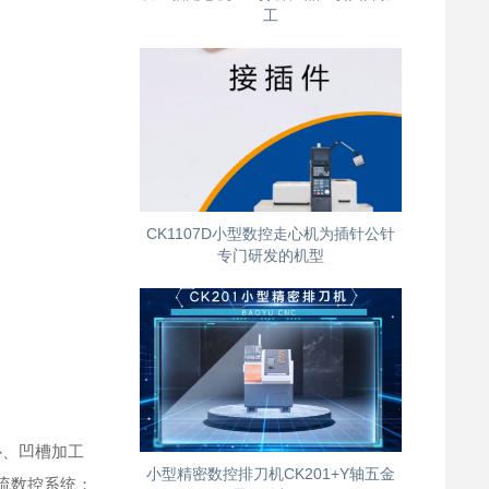
工
CK1107D小型数控走心机为插针公针
专门研发的机型
补、凹槽加工
小型精密数控排刀机CK201+Y轴五金
主流数控系统；