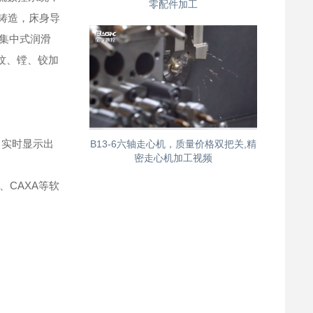
零配件加工
铸造，床身导
集中式润滑
纹、镗、铰加
，实时显示出
B13-6六轴走心机，质量价格双把关,精
密走心机加工视频
、CAXA等软