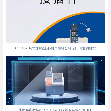
CK1107D小型数控走心机为插针公针专门研发的机型
小型精密数控排刀机CK201+Y轴五金零配件加工